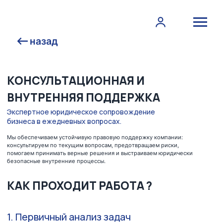
назад
КОНСУЛЬТАЦИОННАЯ И
ВНУТРЕННЯЯ ПОДДЕРЖКА
Экспертное юридическое сопровождение
бизнеса в ежедневных вопросах.
Мы обеспечиваем устойчивую правовую поддержку компании:
консультируем по текущим вопросам, предотвращаем риски,
помогаем принимать верные решения и выстраиваем юридически
безопасные внутренние процессы.
КАК ПРОХОДИТ РАБОТА ?
1. Первичный анализ задач
и особенностей бизнеса
Изучаем структуру компании, направления деятельности,
типовые операции и текущие юридические риски. Формируем
перечень задач и сфер, требующих постоянной поддержки.
2. Операционные консультации
Даём быстрые, практичные и точные рекомендации по
ежедневным юридическим вопросам: сделки,