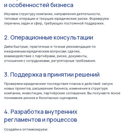
взаимодействие с партнёрами, риски, документы,
отношения с сотрудниками, регуляторные требования.
3. Поддержка в принятии решений
Проверяем юридические последствия планов и действий: запуск
новых проектов, расширение бизнеса, изменения в структуре
компании, инвестиции, партнёрские соглашения. Вы получаете ясное
понимание рисков и безопасных сценариев.
4. Разработка внутренних
регламентов и процессов
Создаём и оптимизируем:
— внутренние политики
— регламенты
— инструкции
— положения и стандарты
Тем самым обеспечиваем системность и юридическую
прозрачность внутренних процессов.
5. Сопровождение взаимодействия
с госорганами
Консультируем по требованиям
законодательства, готовим ответы на
запросы, минимизируем риски штрафов и
проверок.
6. Формат внешнего юридического отдела
Работаем как полноценная юридическая служба на аутсорсе —
поддерживаем все направления деятельности, оперативно
подключаемся к задачам и сопровождаем бизнес на