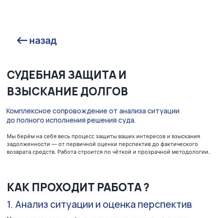
назад
СУДЕБНАЯ ЗАЩИТА И
ВЗЫСКАНИЕ ДОЛГОВ
Комплексное сопровождение от анализа ситуации
до полного исполнения решения суда.
Мы берём на себя весь процесс защиты ваших интересов и взыскания
задолженности — от первичной оценки перспектив до фактического
возврата средств. Работа строится по чёткой и прозрачной методологии.
КАК ПРОХОДИТ РАБОТА ?
1. Анализ ситуации и оценка перспектив
Мы изучаем документы, факты и коммуникацию между сторонами,
определяем правовую позицию и прогнозируем возможный исход.
На этом этапе вы получаете чёткое понимание рисков и сильных
сторон вашего дела.
2. Претензионная работа
Готовим и направляем должнику официальную претензию,
выстраиваем диалог, фиксируем позицию. Часто именно на этом
этапе удаётся добиться возврата долга без суда — экономя ваше
время и расходы.