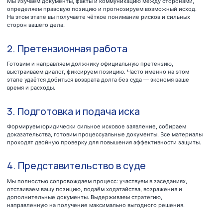
3. Подготовка и подача иска
Формируем юридически сильное исковое заявление, собираем
доказательства, готовим процессуальные документы. Все материалы
проходят двойную проверку для повышения эффективности защиты.
4. Представительство в суде
Мы полностью сопровождаем процесс: участвуем в заседаниях,
отстаиваем вашу позицию, подаём ходатайства, возражения и
дополнительные документы. Выдерживаем стратегию,
направленную на получение максимально выгодного решения.
5. Получение решения и
исполнительный процесс
После выигрыша дела мы сопровождаем получение
исполнительного листа, открываем исполнительное производство
и взаимодействуем с государственными и частными судебными
исполнителями.
6. Контроль исполнения и
возврат средств
Мы отслеживаем работу судебного исполнителя, инициируем
необходимые меры: арест счетов, имущества, регистрационных
действий, ограничение выезда, взыскание с третьих лиц. Клиент
получает реальный результат — возврат причитающихся средств.
ЧТО ВЫ ПОЛУЧАЕТЕ ?