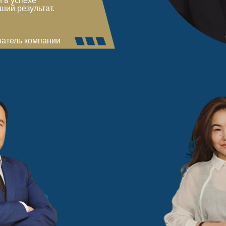
 в успехе
ший результат.
ватель компании