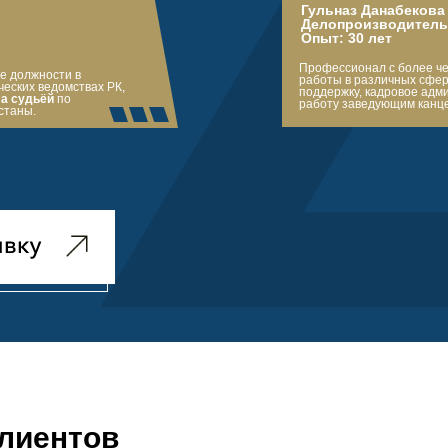
Гульназ Данабекова
Делопроизводитель
Опыт: 30 лет
Профессионал с более ч
е должности в
работы в различных сфер
еских ведомствах РК,
поддержку, кадровое адм
а судьёй
по
работу заведующим канце
станы.
лиентов