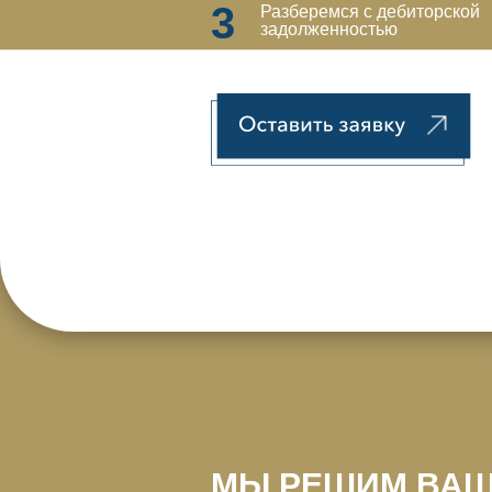
3
Разберемся с дебиторской
задолженностью
Сделаем работу от 
поступления средст
МЫ РЕШИМ ВА