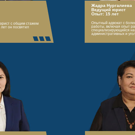
Жадра Нургалиева
Ведущий юрист
Опыт: 15 лет
Опытный адвокат с боле
юрист с общим стажем
работы, включая опыт р
 лет он посвятил
специализирующийся на 
административных и уго