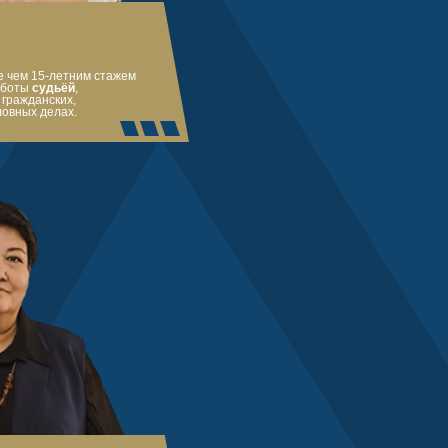
е чем 15-летним стажем
аботы
судьёй
,
гражданских,
ловных делах.