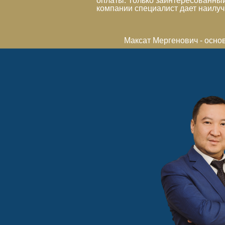
оплаты. Только заинтересованный
компании специалист дает наилуч
Максат Мергенович - осно