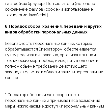
настройках браузера Пользователя (включено
сохранение файлов «cookie» и использование
технологии JavaScript).
6. Порядок сбора, хранения, передачи и других
видов обработки персональных данных
Безопасность персональных данных, которые
обрабатываются Оператором, обеспечивается
путем реализации правовых, организационных и
технических мер, необходимых для выполнения в
полном объеме требований действующего
законодательства в области защиты персональных
данных.
1. Оператор обеспечивает сохранность
персональных данных и принимает все возможные
меры, исключающие доступ к персональным данным