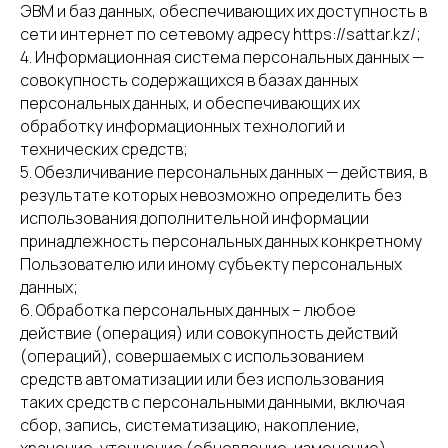
ЭВМ и баз данных, обеспечивающих их доступность в
сети интернет по сетевому адресу https://sattar.kz/;
4. Информационная система персональных данных —
совокупность содержащихся в базах данных
персональных данных, и обеспечивающих их
обработку информационных технологий и
технических средств;
5. Обезличивание персональных данных — действия, в
результате которых невозможно определить без
использования дополнительной информации
принадлежность персональных данных конкретному
Пользователю или иному субъекту персональных
данных;
6. Обработка персональных данных – любое
действие (операция) или совокупность действий
(операций), совершаемых с использованием
средств автоматизации или без использования
таких средств с персональными данными, включая
сбор, запись, систематизацию, накопление,